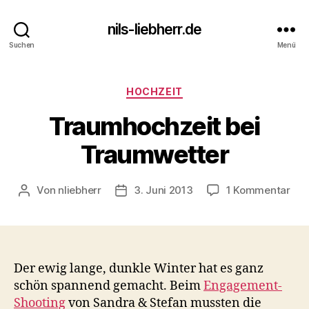
nils-liebherr.de
Suchen
Menü
Kategorien
HOCHZEIT
Traumhochzeit bei
Traumwetter
zu
Von
nliebherr
3. Juni 2013
1 Kommentar
Beitragsautor
Beitragsdatum
Tra
bei
Tra
Der ewig lange, dunkle Winter hat es ganz
schön spannend gemacht. Beim
Engagement-
Shooting
von Sandra & Stefan mussten die