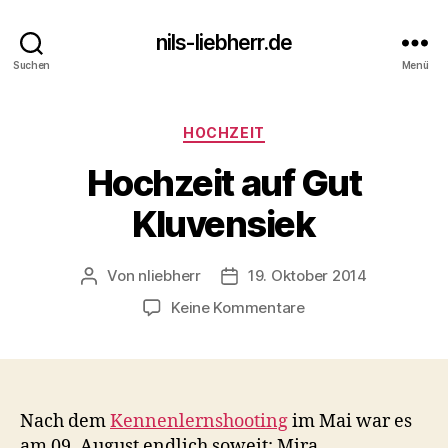
nils-liebherr.de
Suchen
Menü
Kategorien
HOCHZEIT
Hochzeit auf Gut
Kluvensiek
Von
nliebherr
19. Oktober 2014
Beitragsautor
Beitragsdatum
zu
Keine Kommentare
Hochzeit
auf
Gut
Kluvensiek
Nach dem
Kennenlernshooting
im Mai war es
am 09. August endlich soweit: Mira