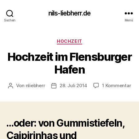
nils-liebherr.de
Suchen
Menü
Kategorien
HOCHZEIT
Hochzeit im Flensburger
Hafen
zu
Von
nliebherr
28. Juli 2014
1 Kommentar
Beitragsautor
Beitragsdatum
Hoc
im
Fle
Haf
…oder: von Gummistiefeln,
Caipirinhas und