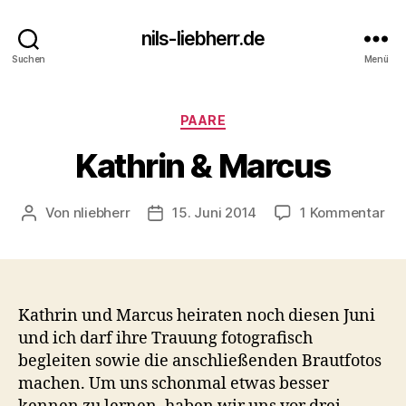
nils-liebherr.de
Suchen
Menü
Kategorien
PAARE
Kathrin & Marcus
zu
Von
nliebherr
15. Juni 2014
1 Kommentar
Beitragsautor
Beitragsdatum
Kat
&
Ma
Kathrin und Marcus heiraten noch diesen Juni
und ich darf ihre Trauung fotografisch
begleiten sowie die anschließenden Brautfotos
machen. Um uns schonmal etwas besser