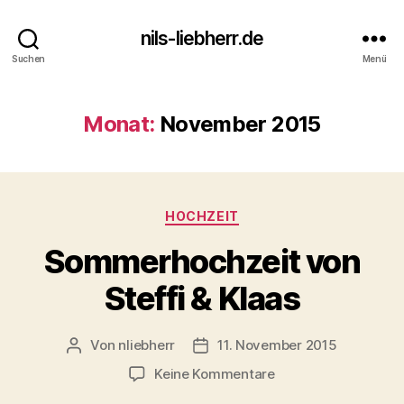
nils-liebherr.de
Suchen
Menü
Monat:
November 2015
Kategorien
HOCHZEIT
Sommerhochzeit von
Steffi & Klaas
Von
nliebherr
11. November 2015
Beitragsautor
Beitragsdatum
zu
Keine Kommentare
Sommerhochzeit