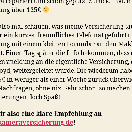
 repariert und schön geputzt zurück, inkl. e
ung über 125€
lso mal schauen, was meine Versicherung tau
 ein kurzes, freundliches Telefonat geführt 
ng mit einem kleinen Formular an den Mak
t. Einen Tag später die Info bekommen, dass 
nsmeldung an die eigentliche Versicherung, 
loyd, weitergeleitet wurde. Die wiederum ha
5€ in weniger als einer Woche zurück überwi
achfragen, ohne nix. Sehr schön, so machen
herungen doch Spaß!
ir also eine klare Empfehlung an
ameraversicherung.de
!