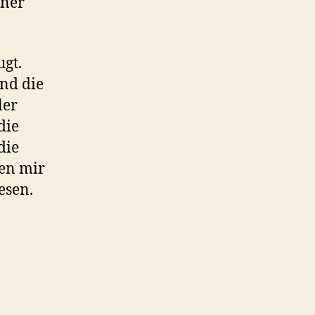
iner
gt.
und die
ler
die
die
ben mir
esen.