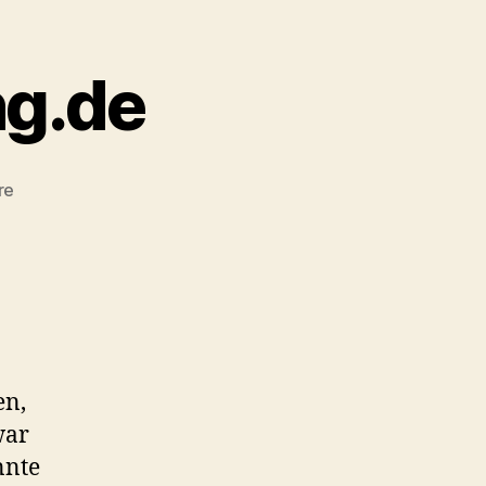
g.de
zu
re
Empfehlung:
Kameraversicherung.de
en,
war
nnte