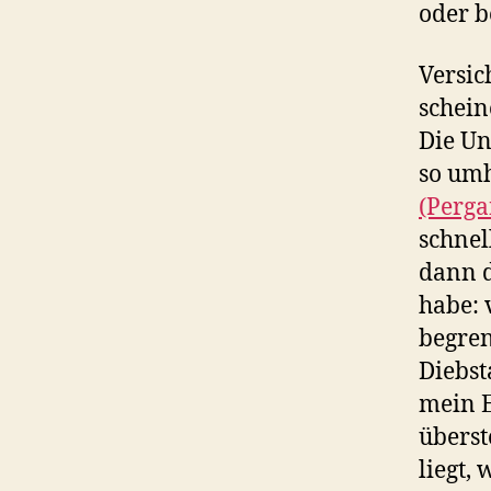
oder b
Versic
schein
Die Un
so umh
(Perg
schnel
dann d
habe: 
begren
Diebst
mein E
überst
liegt,