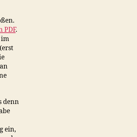
oßen.
m PDF
.
 im
(erst
ie
man
ene
s denn
habe
g ein,