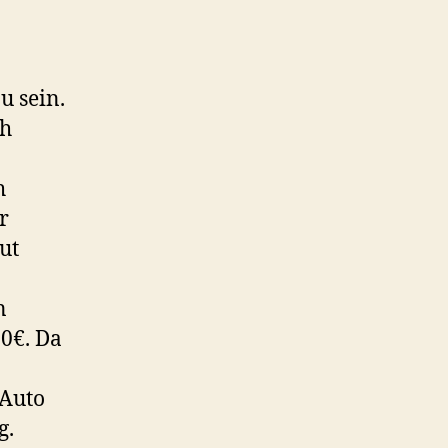
u sein.
ch
h
r
ut
n
00€. Da
 Auto
g.