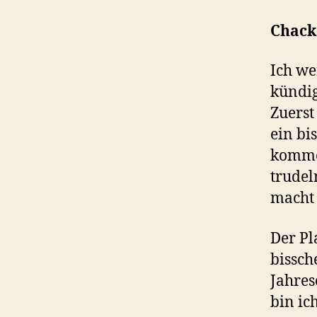
Chacka
Ich we
kündig
Zuerst
ein bi
komm
trudel
macht
Der Pl
bissch
Jahres
bin ic