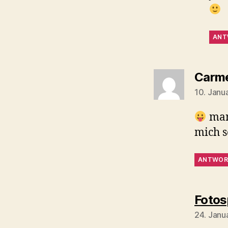
ANT
Carm
10. Janu
man
mich s
ANTWOR
Fotos
24. Janu