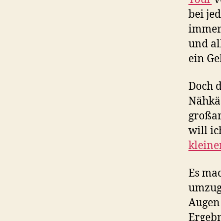
bei je
immer 
und al
ein Ge
Doch d
Nähkäs
großar
will i
kleine
Es mac
umzuge
Augen 
Ergebn