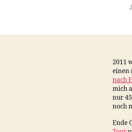
2011 w
einen
nach 
mich 
nur 45
noch m
Ende O
Tour
v