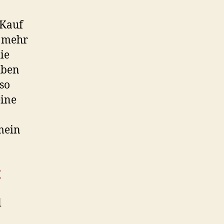
Kauf
r mehr
ie
iben
 so
eine
mein
y
l