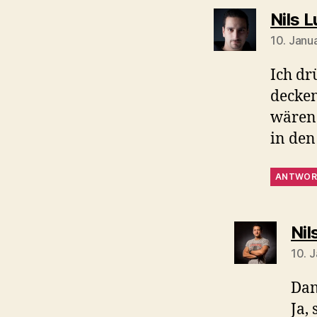
Nils L
10. Janu
Ich dr
decken
wären 
in den
ANTWOR
Nil
10. 
Dan
Ja,