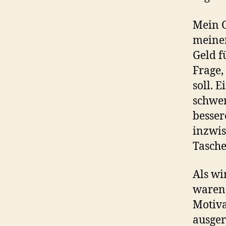
Mein G
meine
Geld f
Frage,
soll. E
schwer
besser
inzwis
Tasche
Als w
waren,
Motiva
ausge