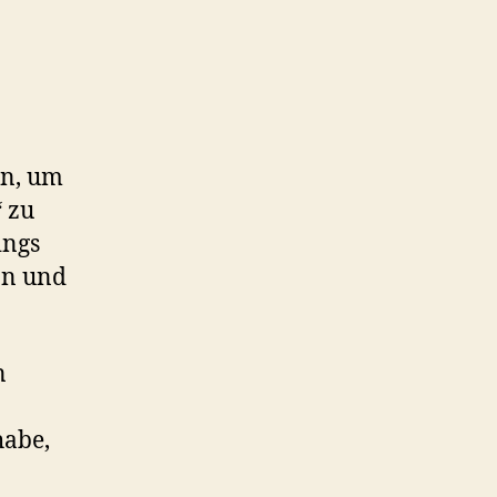
.
an, um
 zu
ings
 an und
n
habe,