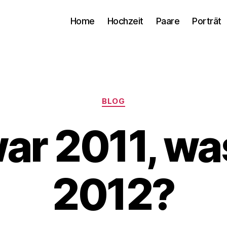
Home
Hochzeit
Paare
Porträt
Kategorien
BLOG
ar 2011, wa
2012?