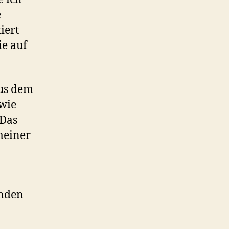
e
iert
ie auf
us dem
 wie
 Das
 meiner
enden