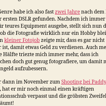
enre habe ich also fast
zwei Jahre
nach dem 
r ersten DSLR gefunden. Nachdem ich imme
ür teures Equipment ausgebe, stellt sich nun d
 ob die Fotografie wirklich nur ein Hobby ble
in
kleiner Fotojob
zeigte mir, dass es gar nicht
 ist, damit etwas Geld zu verdienen. Auch m
e Hälfte triezte mich immer mehr, dass ich
chen doch gut genug fotografiere, um damit 
ngeld aufzubessern.
ir dann im November zum
Shooting bei Padd
 hat er mir noch einmal einen kräftigen
tionsschub verpasst und die gröbsten Zweife
räumt!