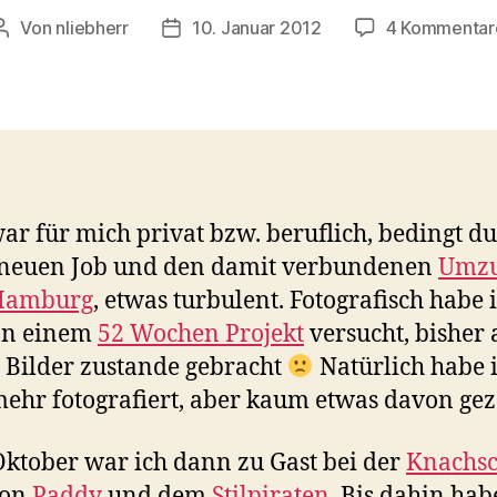
Von
nliebherr
10. Januar 2012
4 Kommentar
Beitragsautor
Beitragsdatum
ar für mich privat bzw. beruflich, bedingt d
 neuen Job und den damit verbundenen
Umz
Hamburg
, etwas turbulent. Fotografisch habe 
an einem
52 Wochen Projekt
versucht, bisher 
 Bilder zustande gebracht
Natürlich habe 
ehr fotografiert, aber kaum etwas davon ge
ktober war ich dann zu Gast bei der
Knachsc
on
Paddy
und dem
Stilpiraten
. Bis dahin hab