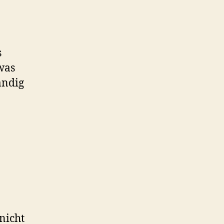
s
was
ändig
nicht