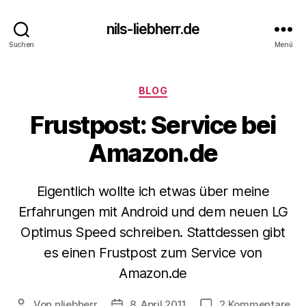
nils-liebherr.de
Suchen
Menü
Kategorien
BLOG
Frustpost: Service bei
Amazon.de
Eigentlich wollte ich etwas über meine
Erfahrungen mit Android und dem neuen LG
Optimus Speed schreiben. Stattdessen gibt
es einen Frustpost zum Service von
Amazon.de
zu
Von
nliebherr
8. April 2011
2 Kommentare
Beitragsautor
Beitragsdatum